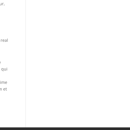
ur,
 real
e
 qui
xime
m et