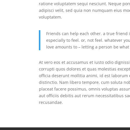
ratione voluptatem sequi nesciunt. Neque porr
adipisci velit, sed quia non numquam eius mo
voluptatem.
Friends can help each other. a true friend
especially to feel. or, not feel. whatever y
love amounts to – letting a person be what h
At vero eos et accusamus et iusto odio dignis
corrupti quos dolores et quas molestias except
officia deserunt mollitia animi, id est laboru
distinctio. Nam libero tempore, cum soluta no
placeat facere possimus, omnis voluptas ass
aut officiis debitis aut rerum necessitatibus 
recusandae.