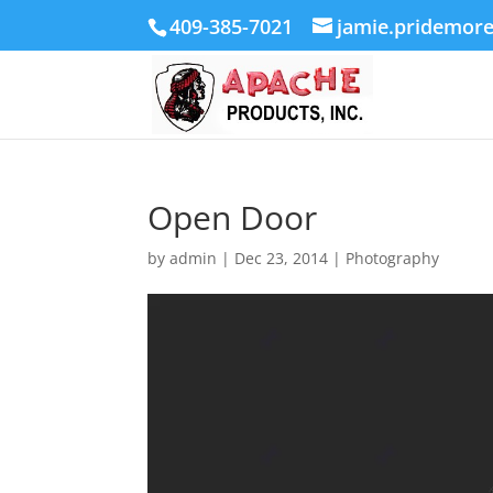
409-385-7021
jamie.pridemor
Open Door
by
admin
|
Dec 23, 2014
|
Photography