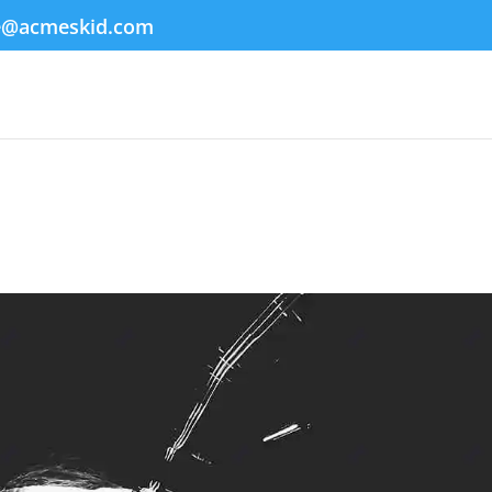
e@acmeskid.com