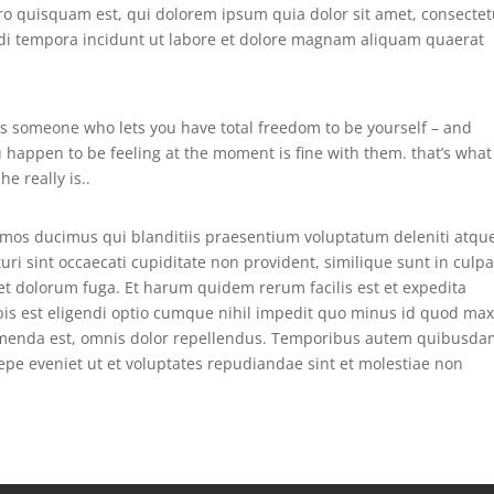
o quisquam est, qui dolorem ipsum quia dolor sit amet, consectet
di tempora incidunt ut labore et dolore magnam aliquam quaerat
 is someone who lets you have total freedom to be yourself – and
ou happen to be feeling at the moment is fine with them. that’s what
e really is..
simos ducimus qui blanditiis praesentium voluptatum deleniti atqu
uri sint occaecati cupiditate non provident, similique sunt in culpa
m et dolorum fuga. Et harum quidem rerum facilis est et expedita
bis est eligendi optio cumque nihil impedit quo minus id quod ma
umenda est, omnis dolor repellendus. Temporibus autem quibusda
saepe eveniet ut et voluptates repudiandae sint et molestiae non