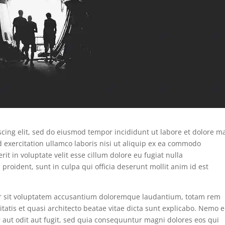
scing elit, sed do eiusmod tempor incididunt ut labore et dolore 
 exercitation ullamco laboris nisi ut aliquip ex ea commodo
it in voluptate velit esse cillum dolore eu fugiat nulla
proident, sunt in culpa qui officia deserunt mollit anim id est
ror sit voluptatem accusantium doloremque laudantium, totam rem
itatis et quasi architecto beatae vitae dicta sunt explicabo. Nemo 
 aut odit aut fugit, sed quia consequuntur magni dolores eos qui