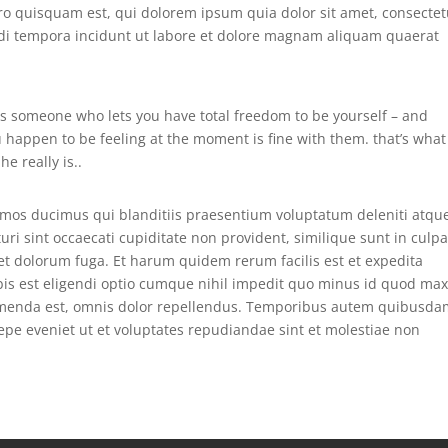
o quisquam est, qui dolorem ipsum quia dolor sit amet, consectet
di tempora incidunt ut labore et dolore magnam aliquam quaerat
 is someone who lets you have total freedom to be yourself – and
ou happen to be feeling at the moment is fine with them. that’s what
e really is..
simos ducimus qui blanditiis praesentium voluptatum deleniti atqu
uri sint occaecati cupiditate non provident, similique sunt in culpa
m et dolorum fuga. Et harum quidem rerum facilis est et expedita
bis est eligendi optio cumque nihil impedit quo minus id quod ma
umenda est, omnis dolor repellendus. Temporibus autem quibusda
saepe eveniet ut et voluptates repudiandae sint et molestiae non