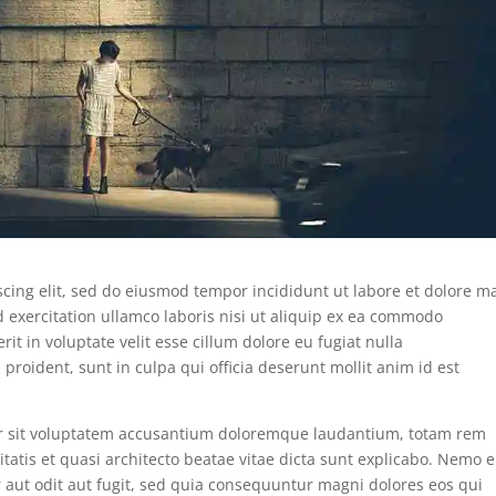
scing elit, sed do eiusmod tempor incididunt ut labore et dolore 
 exercitation ullamco laboris nisi ut aliquip ex ea commodo
it in voluptate velit esse cillum dolore eu fugiat nulla
proident, sunt in culpa qui officia deserunt mollit anim id est
ror sit voluptatem accusantium doloremque laudantium, totam rem
itatis et quasi architecto beatae vitae dicta sunt explicabo. Nemo 
 aut odit aut fugit, sed quia consequuntur magni dolores eos qui