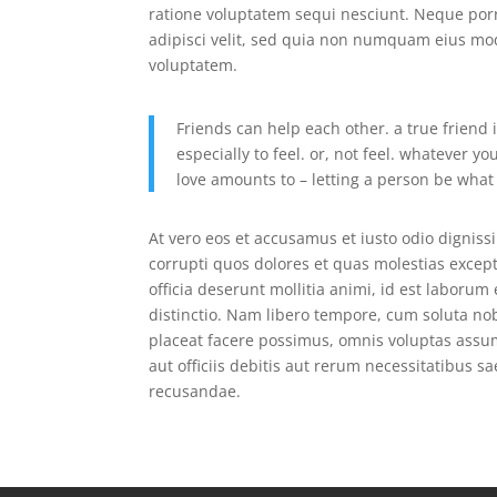
ratione voluptatem sequi nesciunt. Neque porr
adipisci velit, sed quia non numquam eius mo
voluptatem.
Friends can help each other. a true friend
especially to feel. or, not feel. whatever y
love amounts to – letting a person be what h
At vero eos et accusamus et iusto odio dignis
corrupti quos dolores et quas molestias except
officia deserunt mollitia animi, id est laboru
distinctio. Nam libero tempore, cum soluta no
placeat facere possimus, omnis voluptas ass
aut officiis debitis aut rerum necessitatibus 
recusandae.