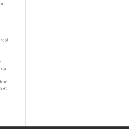
ur,
 real
e
 qui
xime
m et